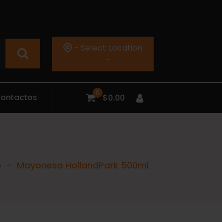
- Select Location
-
0
C
o
n
t
a
c
t
o
s
$
0.00
o
-
Mayonesa HollandPark 500ml