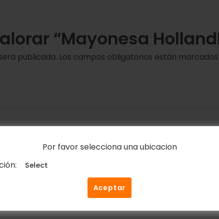
 valorar “Mayonesa Hollan
será publicada.
Los campos obligatorios están marcado
Por favor selecciona una ubicacion
Correo electrónico
*
ción:
Aceptar
ico y web en este navegador para la próxima vez que c