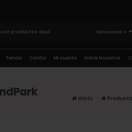
T
i
e
n
d
a
C
a
r
r
i
t
o
M
i
c
u
e
n
t
a
S
o
b
r
e
N
o
s
o
t
r
o
s
ndPark
Inicio
-
Product