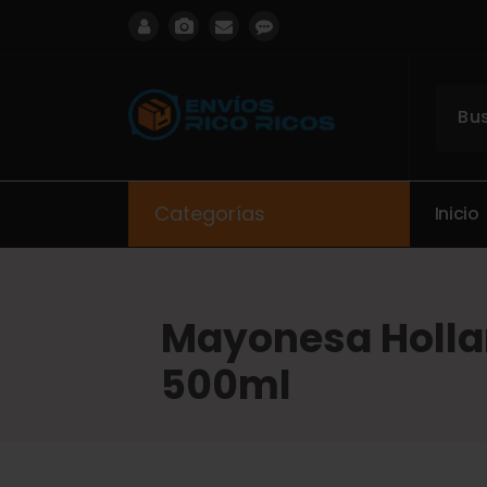
ENVIOS RICO RICOS
Categorías
I
n
i
c
i
o
Mayonesa Holla
500ml