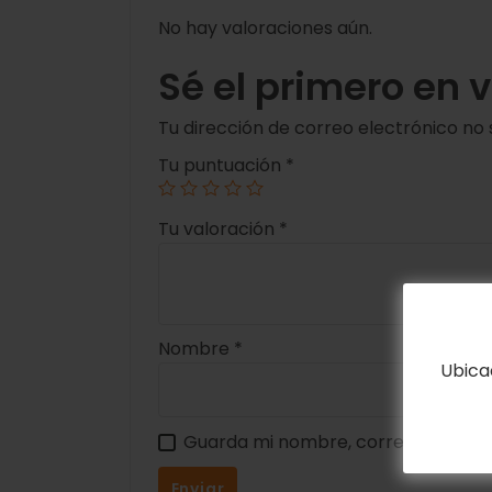
No hay valoraciones aún.
Sé el primero en
Tu dirección de correo electrónico no 
Tu puntuación
*
Tu valoración
*
Nombre
*
Ubica
Guarda mi nombre, correo electrón