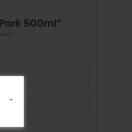
dPark 500ml”
s con
*
omente.