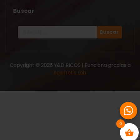
Buscar
Copyright © 2026 Y&D RICOS | Funciona gracias a
Squirrel´s Lab
0