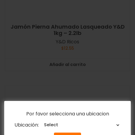
Jamón Pierna Ahumado Lasqueado Y&D
1kg – 2.2lb
Y&D Ricos
$
12.55
Añadir al carrito
Por favor selecciona una ubicacion
Ubicación: