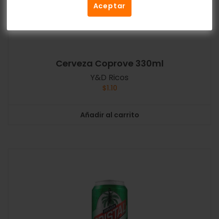
Aceptar
Cerveza Coprove 330ml
Y&D Ricos
$
1.10
Añadir al carrito