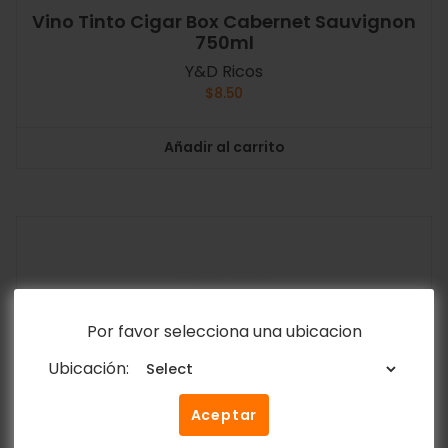
Vino Tinto Cigar Box Cabernet Sauvignon
750ml
Y&D Ricos
$
8.50
Añadir al carrito
Por favor selecciona una ubicacion
Ubicación:
Aceptar