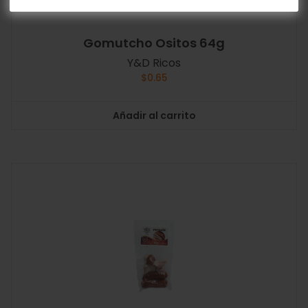
Gomutcho Ositos 64g
Y&D Ricos
$
0.65
Añadir al carrito