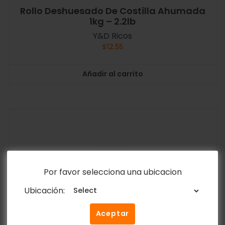
Rollo Deshuesado De Costilla Ahumada
1kg – 2.2lb
Y&D Ricos
$
12.55
Añadir al carrito
Por favor selecciona una ubicacion
Ubicación:
Aceptar