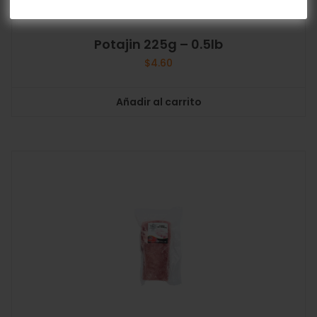
Potajin 225g – 0.5lb
$
4.60
Añadir al carrito