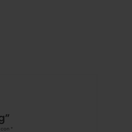
g”
s con
*