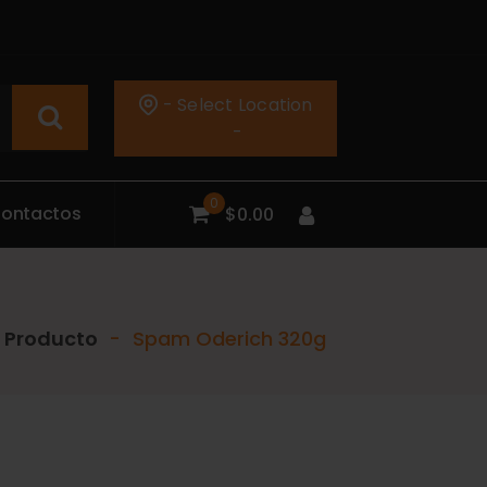
- Select Location
-
0
C
o
n
t
a
c
t
o
s
$
0.00
Producto
-
Spam Oderich 320g