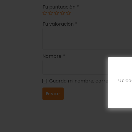
Tu puntuación
*
Tu valoración
*
Nombre
*
Ubica
Guarda mi nombre, correo electrón