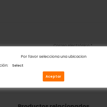
Correo electrónico
*
Por favor selecciona una ubicacion
ción:
ico y web en este navegador para la próxima vez que c
Aceptar
Productos relacionados