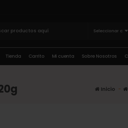
T
i
e
n
d
a
C
a
r
r
i
t
o
M
i
c
u
e
n
t
a
S
o
b
r
e
N
o
s
o
t
r
o
s
20g
Inicio
-