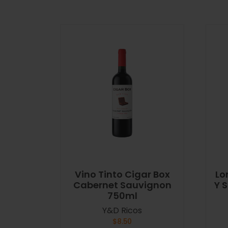
Vino Tinto Cigar Box
Lo
Cabernet Sauvignon
Y 
750ml
Y&D Ricos
$
8.50