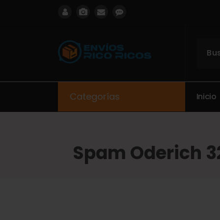
ENVIOS RICO RICOS
Categorías
I
n
i
c
i
o
Spam Oderich 3