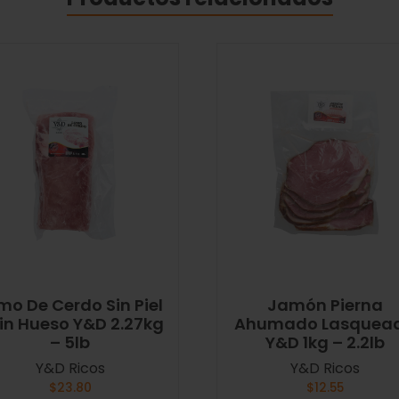
mo De Cerdo Sin Piel
Jamón Pierna
Sin Hueso Y&D 2.27kg
Ahumado Lasquea
– 5lb
Y&D 1kg – 2.2lb
Y&D Ricos
Y&D Ricos
$
23.80
$
12.55