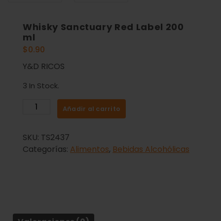
Whisky Sanctuary Red Label 200
ml
$
0.90
Y&D RICOS
3 In Stock.
Añadir al carrito
SKU:
TS2437
Categorías:
Alimentos
,
Bebidas Alcohólicas