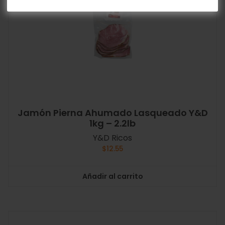
Jamón Pierna Ahumado Lasqueado Y&D
1kg – 2.2lb
Y&D Ricos
$
12.55
Añadir al carrito