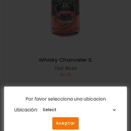
Whisky Chanceler 1L
Y&D Ricos
$
4.40
Añadir al carrito
Por favor selecciona una ubicacion
Ubicación:
Aceptar