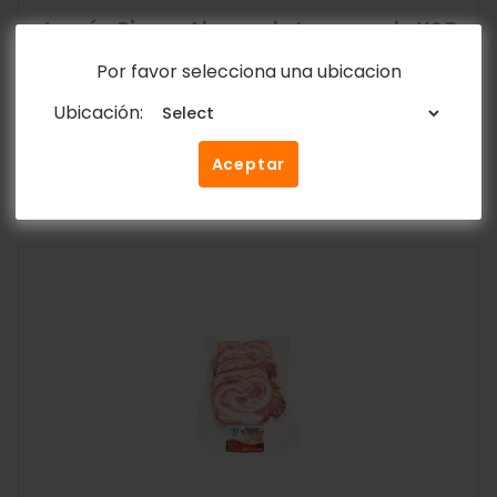
Jamón Pierna Ahumado Lasqueado Y&D
1kg – 2.2lb
Por favor selecciona una ubicacion
Y&D Ricos
$
12.55
Ubicación:
Aceptar
Añadir al carrito