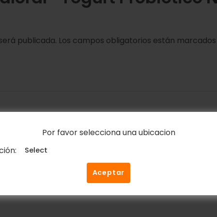
será publicada.
Los campos obligatorios están marcado
Por favor selecciona una ubicacion
Correo electrónico
*
ción:
Aceptar
ico y web en este navegador para la próxima vez que c