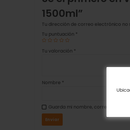
1500ml”
Tu dirección de correo electrónico no 
Tu puntuación
*
Tu valoración
*
Nombre
*
Ubica
Guarda mi nombre, correo electrón