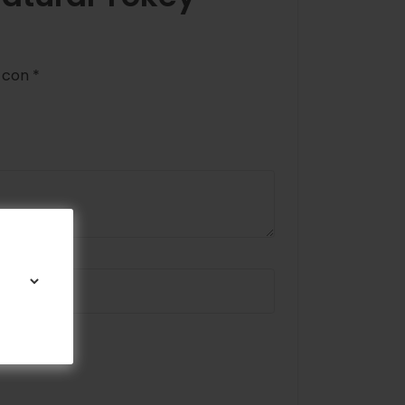
s con
*
omente.