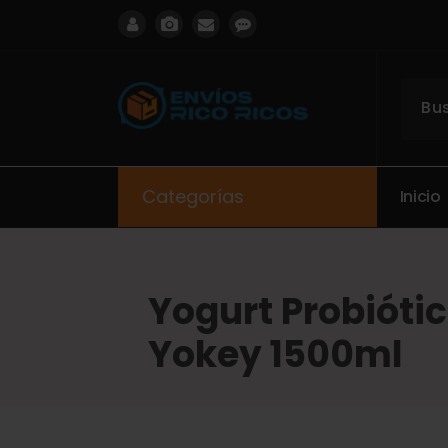
ENVIOS RICO RICOS
Categorías
I
n
i
c
i
o
Yogurt Probióti
Yokey 1500ml