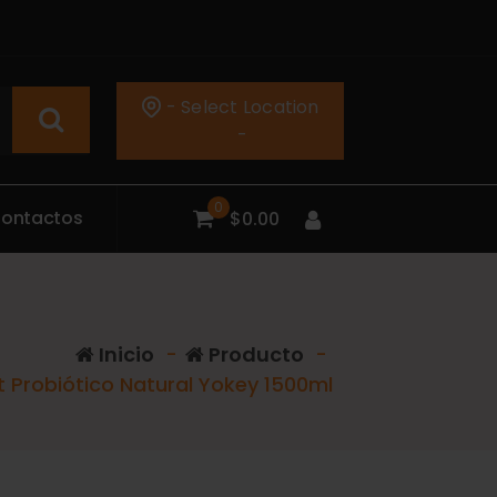
- Select Location
-
0
C
o
n
t
a
c
t
o
s
$
0.00
Inicio
-
Producto
-
t Probiótico Natural Yokey 1500ml