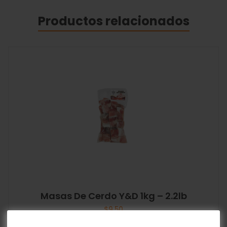
Productos relacionados
Masas De Cerdo Y&D 1kg – 2.2lb
$
9.50